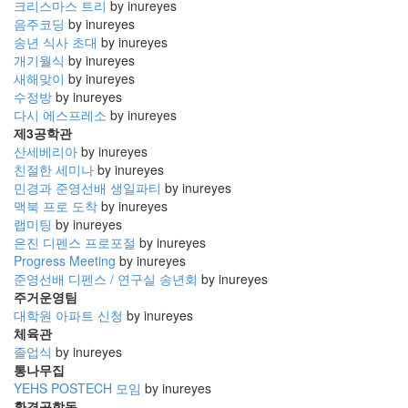
크리스마스 트리
by inureyes
음주코딩
by inureyes
송년 식사 초대
by inureyes
개기월식
by inureyes
새해맞이
by inureyes
수정방
by inureyes
다시 에스프레소
by inureyes
제3공학관
산세베리아
by inureyes
친절한 세미나
by inureyes
민경과 준영선배 생일파티
by inureyes
맥북 프로 도착
by inureyes
랩미팅
by inureyes
은진 디펜스 프로포절
by inureyes
Progress Meeting
by inureyes
준영선배 디펜스 / 연구실 송년회
by inureyes
주거운영팀
대학원 아파트 신청
by inureyes
체육관
졸업식
by inureyes
통나무집
YEHS POSTECH 모임
by inureyes
환경공학동