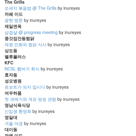
The Grills
Notices
쏘세지 볶음밥 @ The Grills
by inureyes
까페 이드
초
광현 방문
by inureyes
대
제일면옥
합
삼겹살 @ progress meeting
by inureyes
니
종갓집안동찜닭
다
재원 민화와 찜닭 식사
by inureyes
~
상도동
By
밸류플러스
inureyes
KFC
NCSL 햄버거 회식
by inureyes
흥
효자동
부
성모병원
놀
로보트가 되지 맙시다
by inureyes
부?!
여우하품
By
첫 과메기와 개표 방송 관람
by inureyes
inureyes
영남식육식당
신입생 환영회
by inureyes
영일대
Find!
겨울 야경
by inureyes
대이동
까페 이드