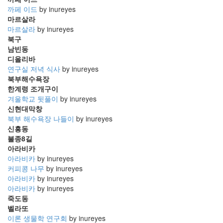
까페 이드
by inureyes
마르살라
마르살라
by inureyes
북구
남빈동
디올리바
연구실 저녁 식사
by inureyes
북부해수욕장
한계령 조개구이
겨울학교 뒷풀이
by inureyes
신현대막창
북부 해수욕장 나들이
by inureyes
신흥동
불종8길
아라비카
아라비카
by inureyes
커피콩 나무
by inureyes
아라비카
by inureyes
아라비카
by inureyes
죽도동
벨라또
이론 생물학 연구회
by inureyes