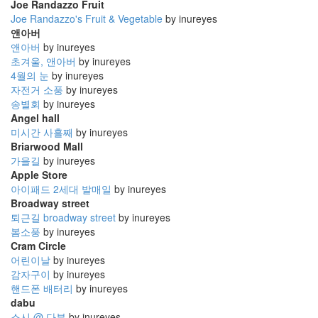
Joe Randazzo Fruit
Joe Randazzo's Fruit & Vegetable
by inureyes
앤아버
앤아버
by inureyes
초겨울, 앤아버
by inureyes
4월의 눈
by inureyes
자전거 소풍
by inureyes
송별회
by inureyes
Angel hall
미시간 사흘째
by inureyes
Briarwood Mall
가을길
by inureyes
Apple Store
아이패드 2세대 발매일
by inureyes
Broadway street
퇴근길 broadway street
by inureyes
봄소풍
by inureyes
Cram Circle
어린이날
by inureyes
감자구이
by inureyes
핸드폰 배터리
by inureyes
dabu
스시 @ 다부
by inureyes