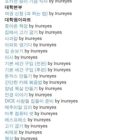
포카전 승리 기념 식사
by inureyes
대학본부
여권 신청 (과 하는 법)
by inureyes
대학원아파트
줏어온 책장
by inureyes
집에서 고기 굽기
by inureyes
사과칼
by inureyes
아파트 생기다
by inureyes
집 손보기
by inureyes
이사
by inureyes
기본 세간 구입 (전편)
by inureyes
기본 세간 구입 (후편)
by inureyes
돈까스 만들기
by inureyes
간단한 카레 볶음밥
by inureyes
양념 목살 만들기
by inureyes
안경 이야기
by inureyes
DICE 사람들 집들이 준비
by inureyes
메추리알 요리
by inureyes
마루 컴퓨터 셋
by inureyes
에스프레소
by inureyes
고기 굽기
by inureyes
씨에로
by inureyes
책상
by inureyes