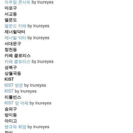
자우림 콘서트
by inureyes
마포구
서교동
델문도
델문도 카레
by inureyes
제너럴닥터
제너럴 닥터
by inureyes
서대문구
창천동
카페 클로리스
카페 클로리스
by inureyes
성북구
상월곡동
KIST
KIST 방문
by inureyes
KIST
by inureyes
리틀빈스
KIST 앞 까페
by inureyes
송파구
방이동
아미고
병규와 희영
by inureyes
잠실