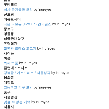
롯데월드
석사 동기들과 모임
by inureyes
신도림
디큐브시티
다음 디브온 (Dev On) 컨퍼런스
by inureyes
종로구
명륜동
성균관대학교
유림회관
촬영용 드레스 고르기
by inureyes
사직동
하품
까페 하품
by inureyes
클럽에스프레소
경복궁 / 에스프레소 / 서울성곽
by inureyes
혜화동
대학로
고등학교 친구 모임
by inureyes
중구
서울광장
잊을 수 없는 기억
by inureyes
서울시