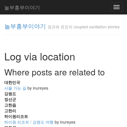
놀부흥부이야기
Toggl
navig
놀부흥부이야기
정규와 은진의 coupled oscillation stories
정규와 은
진의
Log via location
coupled
oscillation
stories
Where posts are related to
inureyes
대한민국
서울 가는 길
by inureyes
Tag
강원도
Cloud
정선군
요
고한읍
고한리
리
하이원리조트
하이원 리조트 / 강원도 여행
by inureyes
은