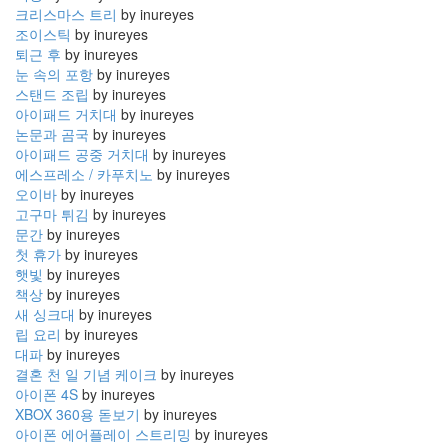
크리스마스 트리
by inureyes
조이스틱
by inureyes
퇴근 후
by inureyes
눈 속의 포항
by inureyes
스탠드 조립
by inureyes
아이패드 거치대
by inureyes
논문과 곰국
by inureyes
아이패드 공중 거치대
by inureyes
에스프레소 / 카푸치노
by inureyes
오이바
by inureyes
고구마 튀김
by inureyes
문간
by inureyes
첫 휴가
by inureyes
햇빛
by inureyes
책상
by inureyes
새 싱크대
by inureyes
립 요리
by inureyes
대파
by inureyes
결혼 천 일 기념 케이크
by inureyes
아이폰 4S
by inureyes
XBOX 360용 돋보기
by inureyes
아이폰 에어플레이 스트리밍
by inureyes