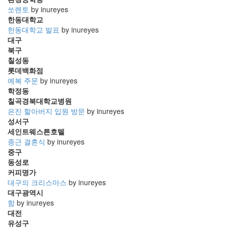
쏘렌토
by inureyes
한동대학교
한동대학교 발표
by inureyes
대구
북구
칠성동
롯데백화점
예복 주문
by inureyes
학정동
칠곡경북대학교병원
은진 할아버지 입원 방문
by inureyes
성서구
세인트웨스튼호텔
종근 결혼식
by inureyes
중구
동성로
커피명가
대구의 크리스마스
by inureyes
대구광역시
함
by inureyes
대전
유성구