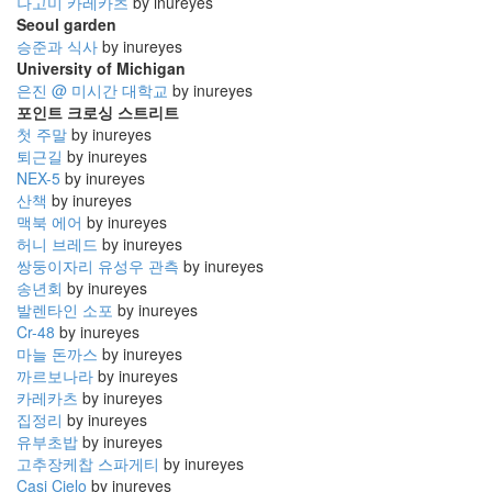
나고미 카레카츠
by inureyes
Seoul garden
승준과 식사
by inureyes
University of Michigan
은진 @ 미시간 대학교
by inureyes
포인트 크로싱 스트리트
첫 주말
by inureyes
퇴근길
by inureyes
NEX-5
by inureyes
산책
by inureyes
맥북 에어
by inureyes
허니 브레드
by inureyes
쌍둥이자리 유성우 관측
by inureyes
송년회
by inureyes
발렌타인 소포
by inureyes
Cr-48
by inureyes
마늘 돈까스
by inureyes
까르보나라
by inureyes
카레카츠
by inureyes
집정리
by inureyes
유부초밥
by inureyes
고추장케찹 스파게티
by inureyes
Casi Cielo
by inureyes