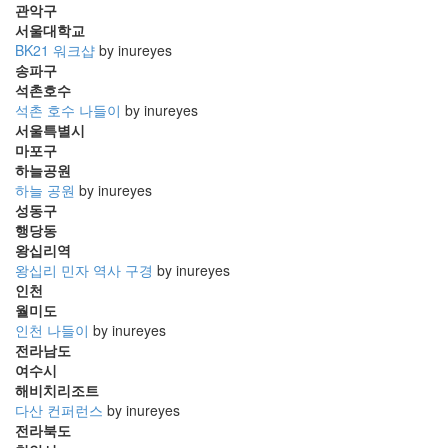
관악구
서울대학교
BK21 워크샵
by inureyes
송파구
석촌호수
석촌 호수 나들이
by inureyes
서울특별시
마포구
하늘공원
하늘 공원
by inureyes
성동구
행당동
왕십리역
왕십리 민자 역사 구경
by inureyes
인천
월미도
인천 나들이
by inureyes
전라남도
여수시
해비치리조트
다산 컨퍼런스
by inureyes
전라북도