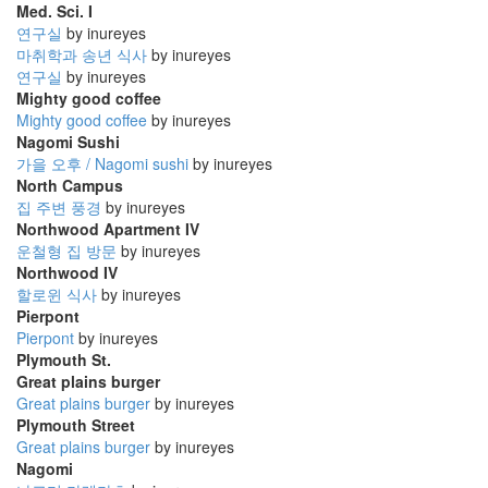
Med. Sci. I
연구실
by inureyes
마취학과 송년 식사
by inureyes
연구실
by inureyes
Mighty good coffee
Mighty good coffee
by inureyes
Nagomi Sushi
가을 오후 / Nagomi sushi
by inureyes
North Campus
집 주변 풍경
by inureyes
Northwood Apartment IV
운철형 집 방문
by inureyes
Northwood IV
할로윈 식사
by inureyes
Pierpont
Pierpont
by inureyes
Plymouth St.
Great plains burger
Great plains burger
by inureyes
Plymouth Street
Great plains burger
by inureyes
Nagomi