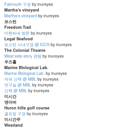
Falmouth 구경
by inureyes
Martha's vineyard
Martha's vineyard
by inureyes
보스턴
Freedom Trail
미현씨네 방문
by inureyes
Legal Seafood
보스턴 시내구경 @ ICCS
by inureyes
The Colonial Theatre
West side story 관람
by inureyes
우즈홀
Marine BIological Lab.
Marine Biological Lab.
by inureyes
저녁 산책 @ MBL
by inureyes
연구실 @ MBL
by inureyes
산책 @ MBL
by inureyes
미시간
앤아버
Huron hills golf course
골프장 구경
by inureyes
미시간주
Westland