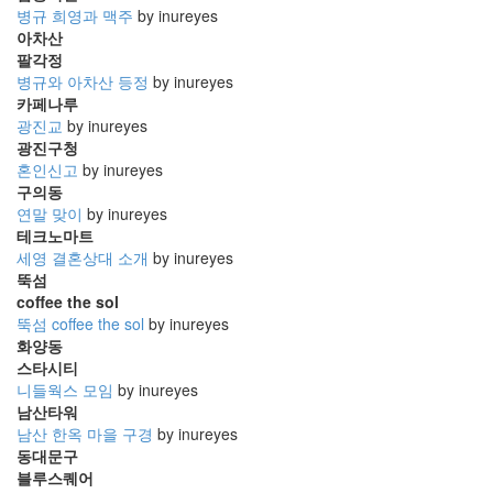
병규 희영과 맥주
by inureyes
아차산
팔각정
병규와 아차산 등정
by inureyes
카페나루
광진교
by inureyes
광진구청
혼인신고
by inureyes
구의동
연말 맞이
by inureyes
테크노마트
세영 결혼상대 소개
by inureyes
뚝섬
coffee the sol
뚝섬 coffee the sol
by inureyes
화양동
스타시티
니들웍스 모임
by inureyes
남산타워
남산 한옥 마을 구경
by inureyes
동대문구
블루스퀘어