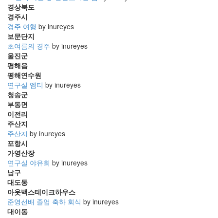
결
경상북도
혼
경주시
식
경주 여행
by inureyes
보문단지
2009
초여름의 경주
by inureyes
년
울진군
1
평해읍
월
평해연수원
10
연구실 엠티
by inureyes
일:
청송군
결
부동면
혼
이전리
한
주산지
지
주산지
by inureyes
6418
포항시
일
가영산장
이
연구실 야유회
by inureyes
되
남구
었
대도동
습
아웃백스테이크하우스
니
준영선배 졸업 축하 회식
by inureyes
다.
대이동