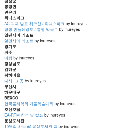
평창군
진
봉평면
면온리
산
휘닉스파크
책
AC 과제 발표 워크샵 / 휘닉스파크
by inureyes
평창 민들레영토 / 봉평 막국수
by inureyes
식
알펜시아 리조트
사
알펜시아 리조트
by inureyes
NCSL
경기도
파주
커
미팅
by inureyes
피
경상남도
여
김해군
행
봉하마을
다시, 그 곳
by inureyes
연
부산시
구
해운대구
실
BEXCO
MBL
한국물리학회 가을학술대회
by inureyes
방
조선호텔
문
EA-RTM 참석 및 발표
by inureyes
웅상도서관
10월의 하늘 @ 웅상도서관 팀
by inureyes