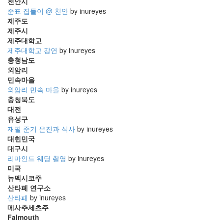
천안시
준표 집들이 @ 천안
by inureyes
제주도
제주시
제주대학교
제주대학교 강연
by inureyes
충청남도
외암리
민속마을
외암리 민속 마을
by inureyes
충청북도
대전
유성구
재필 준기 은진과 식사
by inureyes
대힌민국
대구시
리마인드 웨딩 촬영
by inureyes
미국
뉴멕시코주
산타페 연구소
산타페
by inureyes
메사추세츠주
Falmouth