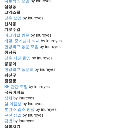
니들웍스 모임
by inureyes
삼성동
코엑스몰
결혼 모임
by inureyes
신사동
가로수길
이고잉텔 방문
by inureyes
재필, 준기님과 식사
by inureyes
한영외고 동문 모임
by inureyes
청담동
결혼 사진 촬영
by inureyes
뭉퉁이
한영외고 동문회
by inureyes
광진구
광장동
BF 간단 모임
by inureyes
극동아파트
잡채
by inureyes
설 아침상
by inureyes
훈련소 입소 전날
by inureyes
은진 생일
by inureyes
김밥
by inureyes
삼통치킨