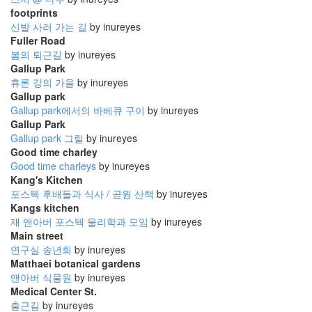
footprints
신발 사러 가는 길
by inureyes
Fuller Road
봄의 퇴근길
by inureyes
Gallup Park
휴론 강의 가을
by inureyes
Gallup park
Gallup park에서의 바베큐 구이
by inureyes
Gallup Park
Gallup park 그릴
by inureyes
Good time charley
Good time charleys
by inureyes
Kang's Kitchen
포스텍 후배들과 식사 / 공원 산책
by inureyes
Kangs kitchen
재 앤아버 포스텍 물리학과 모임
by inureyes
Main street
연구실 송년회
by inureyes
Matthaei botanical gardens
앤아버 식물원
by inureyes
Medical Center St.
출근길
by inureyes