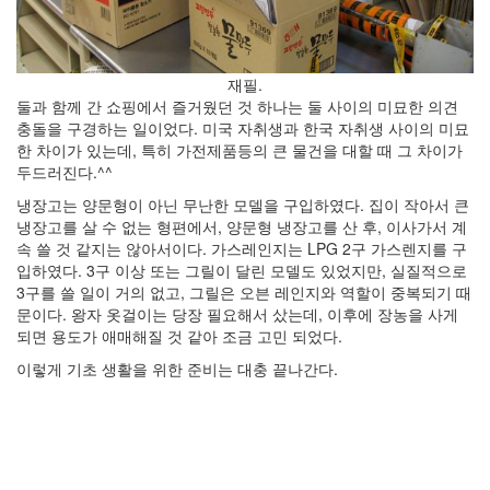
구
결
재필.
혼
둘과 함께 간 쇼핑에서 즐거웠던 것 하나는 둘 사이의 미묘한 의견
식
충돌을 구경하는 일이었다. 미국 자취생과 한국 자취생 사이의 미묘
한 차이가 있는데, 특히 가전제품등의 큰 물건을 대할 때 그 차이가
2009
두드러진다.^^
년
냉장고는 양문형이 아닌 무난한 모델을 구입하였다. 집이 작아서 큰
1
냉장고를 살 수 없는 형편에서, 양문형 냉장고를 산 후, 이사가서 계
월
속 쓸 것 같지는 않아서이다. 가스레인지는 LPG 2구 가스렌지를 구
10
입하였다. 3구 이상 또는 그릴이 달린 모델도 있었지만, 실질적으로
일:
3구를 쓸 일이 거의 없고, 그릴은 오븐 레인지와 역할이 중복되기 때
결
문이다. 왕자 옷걸이는 당장 필요해서 샀는데, 이후에 장농을 사게
혼
되면 용도가 애매해질 것 같아 조금 고민 되었다.
한
지
이렇게 기초 생활을 위한 준비는 대충 끝나간다.
6418
일
이
되
었