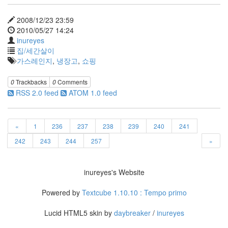
습
니
2008/12/23 23:59
다.
2010/05/27 14:24
inureyes
Notices
집/세간살이
가스레인지
,
냉장고
,
쇼핑
초
대
합
0
Trackbacks
0
Comments
니
RSS 2.0 feed
ATOM 1.0 feed
다
~
By
«
1
236
237
238
239
240
241
inureyes
242
243
244
257
»
흥
부
inureyes's Website
놀
부?!
Powered by
Textcube 1.10.10 : Tempo primo
By
inureyes
Lucid HTML5 skin by
daybreaker
/
inureyes