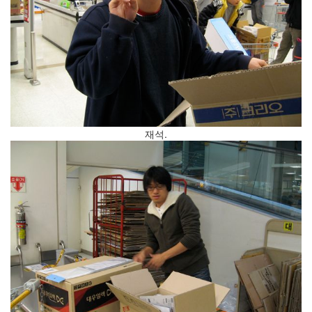
진
산
책
식
사
NCSL
재석.
커
피
여
행
연
구
실
아
이
패
드
연