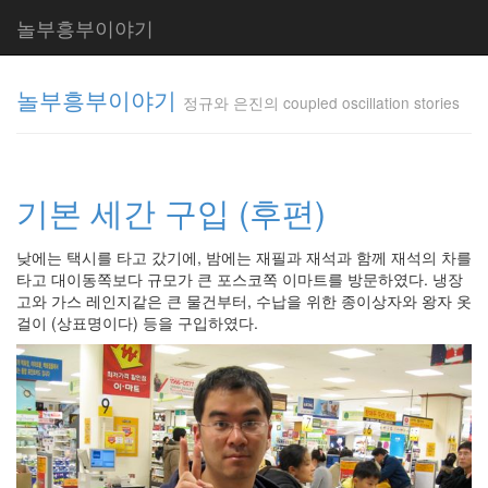
놀부흥부이야기
놀부흥부이야기
정규와 은진의 coupled oscillation stories
정규와 은
진의
기본 세간 구입 (후편)
coupled
oscillation
stories
낮에는 택시를 타고 갔기에, 밤에는 재필과 재석과 함께 재석의 차를
inureyes
타고 대이동쪽보다 규모가 큰 포스코쪽 이마트를 방문하였다. 냉장
고와 가스 레인지같은 큰 물건부터, 수납을 위한 종이상자와 왕자 옷
걸이 (상표명이다) 등을 구입하였다.
Tag
Cloud
요
리
은