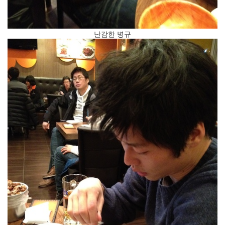
Notices
초
난감한 병규
대
합
니
다
~
By
inureyes
흥
부
놀
부?!
By
inureyes
Find!