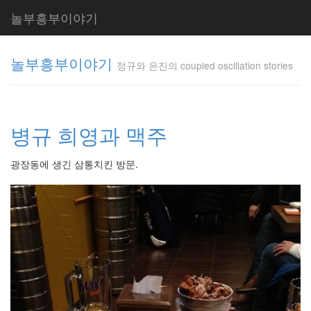
놀부흥부이야기
놀부흥부이야기
정규와 은진의 coupled oscillation stories
정규와 은
진의
병규 희영과 맥주
coupled
oscillation
stories
광장동에 생긴 삼통치킨 방문.
inureyes
Tag
Cloud
요
리
은