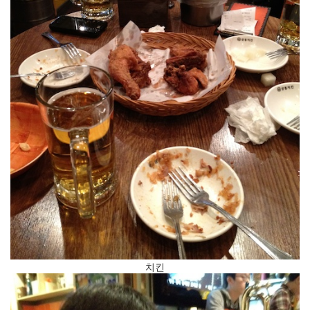
진
산
책
식
사
NCSL
여
행
커
피
연
구
실
연
구
치킨
MBL