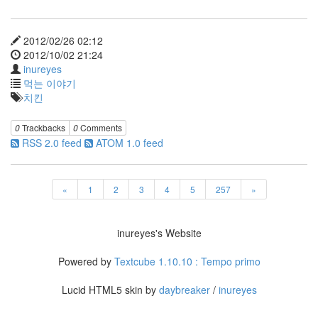
2012/02/26 02:12
2012/10/02 21:24
inureyes
먹는 이야기
치킨
0
Trackbacks
0
Comments
RSS 2.0 feed
ATOM 1.0 feed
«
1
2
3
4
5
257
»
inureyes's Website
Powered by
Textcube 1.10.10 : Tempo primo
Lucid HTML5 skin by
daybreaker
/
inureyes