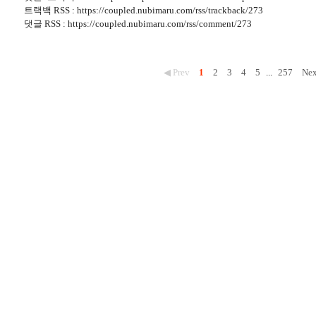
트랙백 RSS : https://coupled.nubimaru.com/rss/trackback/273
댓글 RSS : https://coupled.nubimaru.com/rss/comment/273
◀ Prev
1
2
3
4
5
...
257
Nex