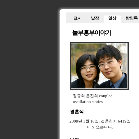
표지
낱장
일상
방명록
놀부흥부이야기
정규와 은진의 coupled
oscillation stories
결혼식
2009년 1월 10일:
결혼한지 6419일
이 되었습니다.