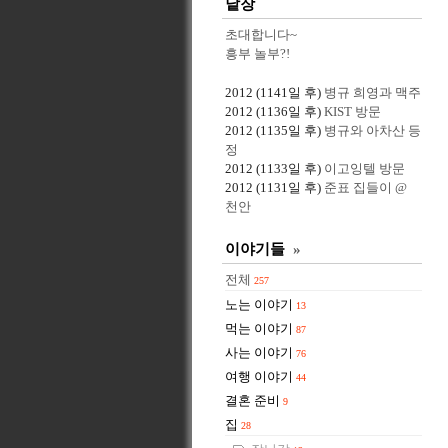
낱장
초대합니다~
흥부 놀부?!
2012
(1141일 후)
병규 희영과 맥주
2012
(1136일 후)
KIST 방문
2012
(1135일 후)
병규와 아차산 등
정
2012
(1133일 후)
이고잉텔 방문
2012
(1131일 후)
준표 집들이 @
천안
이야기들
»
전체
257
노는 이야기
13
먹는 이야기
87
사는 이야기
76
여행 이야기
44
결혼 준비
9
집
28