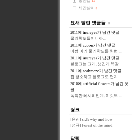
장난감
13
세간살이
8
요새 달린 댓글들
»
에
inureyes
가 남긴 댓글
2011
물리학도들이니까...
에
ccoon
가 남긴 댓글
2011
어쩜 이리 물리학도들 처럼 ...
에
inureyes
가 남긴 댓글
2011
블로그는 그게, 생긴게 똑같...
에
seabreeze
가 남긴 댓글
2011
집 청소하고 블로그도 먼지 ...
에
artificial flowers
가 남긴 댓
2010
글
독특한 레시피인데, 이것도 ...
링크
[은진] sid's why and how
[정규] Forest of the mind
달력