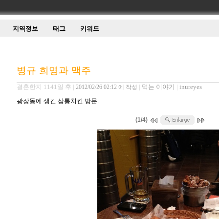
지역정보
태그
키워드
병규 희영과 맥주
결혼한지 1141일 후
|
|
먹는 이야기
|
inureyes
2012/02/26 02:12 에 작성
광장동에 생긴 삼통치킨 방문.
(1/4)