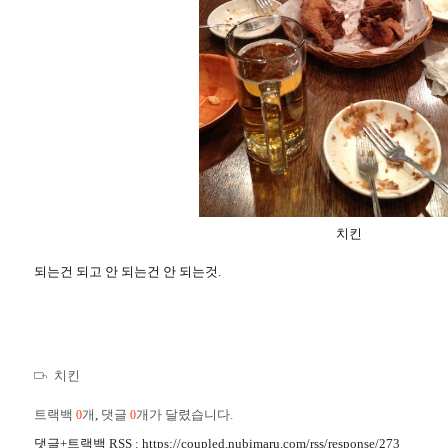
치킨
되는건 되고 안 되는건 안 되는것.
치킨
트랙백
개
,
댓글
개가 달렸습니다.
0
0
댓글+트랙백 RSS : https://coupled.nubimaru.com/rss/response/273