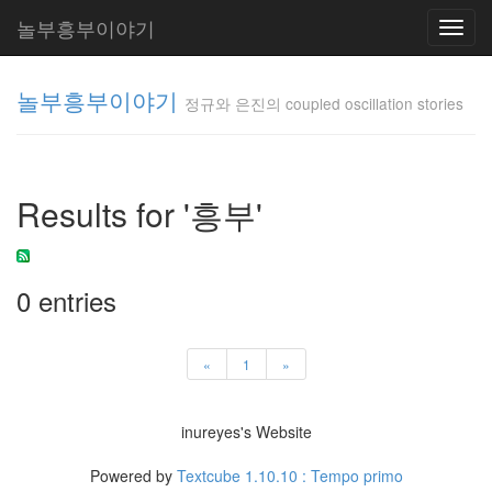
놀부흥부이야기
Toggl
navig
놀부흥부이야기
정규와 은진의 coupled oscillation stories
정규와 은
진의
Results for '흥부'
coupled
oscillation
stories
inureyes
0 entries
Tag
Cloud
«
1
»
요
inureyes's Website
리
Powered by
Textcube 1.10.10 : Tempo primo
은