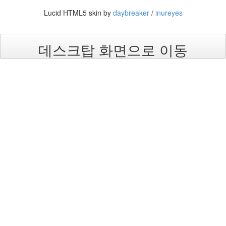
진
Lucid HTML5 skin by
daybreaker
/
inureyes
산
책
데스크탑 화면으로 이동
식
사
NCSL
여
행
커
피
연
구
실
연
구
방
문