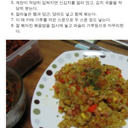
계란이 적당히 입혀지면 신김치를 잘라 얹고, 김치 국물을 적
진
당히 붓는다.
산
잘라놓은 햄과 당근, 양파도 넣고 함께 볶는다.
이 때 카레 가루를 작은 스푼으로 두 스푼 정도 넣는다.
책
잘 볶아진 볶음밥을 접시에 놓고 파슬리 가루등으로 마무리한
식
다.
사
NCSL
커
피
여
행
연
구
실
아
이
패
드
연