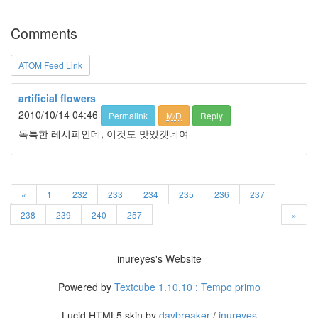
습
니
Comments
다.
Notices
ATOM Feed Link
초
artificial flowers
대
2010/10/14 04:46
합
Permalink
M/D
Reply
니
독특한 레시피인데, 이것도 맛있겟네여
다
~
By
inureyes
«
1
232
233
234
235
236
237
흥
238
239
240
257
»
부
놀
부?!
inureyes's Website
By
inureyes
Powered by
Textcube 1.10.10 : Tempo primo
Lucid HTML5 skin by
daybreaker
/
inureyes