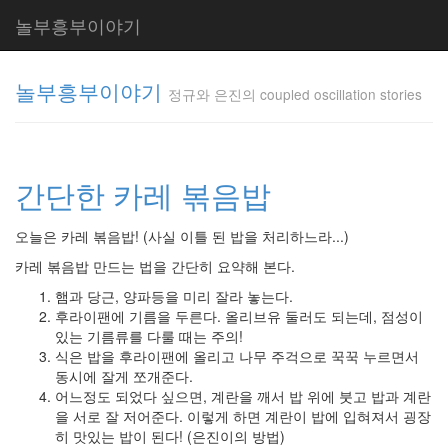
놀부흥부이야기
놀부흥부이야기
정규와 은진의 coupled oscillation stories
정규와 은
진의
간단한 카레 볶음밥
coupled
oscillation
stories
오늘은 카레 볶음밥! (사실 이틀 된 밥을 처리하느라...)
inureyes
카레 볶음밥 만드는 법을 간단히 요약해 본다.
햄과 당근, 양파등을 미리 잘라 놓는다.
후라이팬에 기름을 두른다. 올리브유 둘러도 되는데, 점성이
Tag
Cloud
있는 기름류를 다룰 때는 주의!
식은 밥을 후라이팬에 올리고 나무 주걱으로 꾹꾹 누르면서
요
동시에 잘게 쪼개준다.
리
어느정도 되었다 싶으면, 계란을 깨서 밥 위에 붓고 밥과 계란
을 서로 잘 저어준다. 이렇게 하면 계란이 밥에 입혀져서 굉장
은
히 맛있는 밥이 된다! (은진이의 방법)