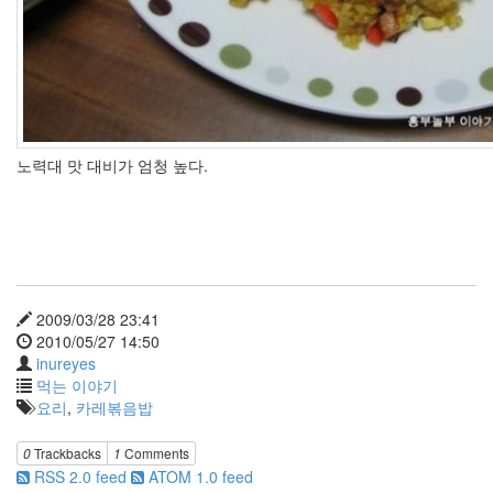
구
결
혼
식
노력대 맛 대비가 엄청 높다.
2009
년
1
월
10
일:
결
2009/03/28 23:41
혼
2010/05/27 14:50
한
inureyes
지
먹는 이야기
6417
요리
,
카레볶음밥
일
이
되
0
Trackbacks
1
Comments
었
RSS 2.0 feed
ATOM 1.0 feed