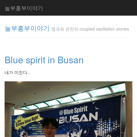
놀부흥부이야기
놀부흥부이야기
정규와 은진의 coupled oscillation stories
정규와 은
진의
Blue spirit in Busan
coupled
oscillation
stories
내가 미친다..
inureyes
Tag
Cloud
요
리
은