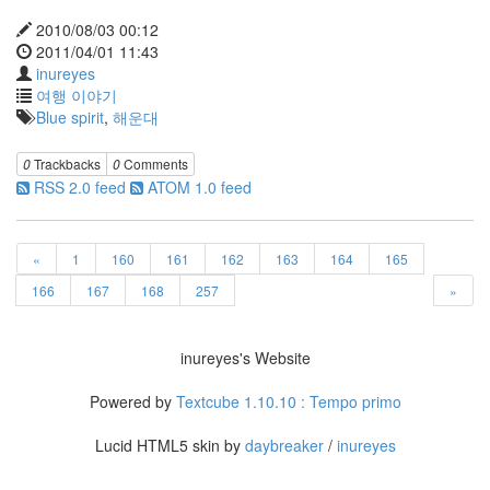
2010/08/03 00:12
2011/04/01 11:43
inureyes
여행 이야기
Blue spirit
,
해운대
0
Trackbacks
0
Comments
RSS 2.0 feed
ATOM 1.0 feed
«
1
160
161
162
163
164
165
166
167
168
257
»
inureyes's Website
Powered by
Textcube 1.10.10 : Tempo primo
Lucid HTML5 skin by
daybreaker
/
inureyes