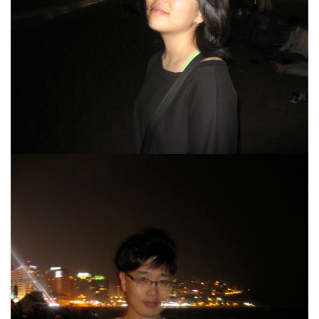
습
니
다.
Notices
초
대
합
니
다
~
By
inureyes
흥
부
놀
부?!
By
inureyes