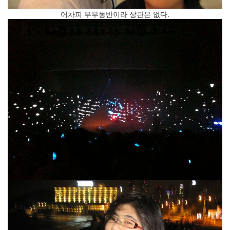
구
어차피 부부동반이라 상관은 없다.
결
혼
식
2009
년
1
월
10
일:
결
혼
한
지
6419
일
이
되
었