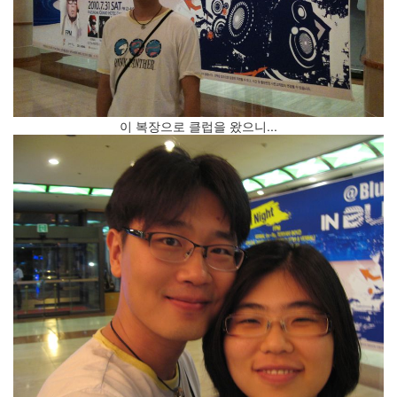
진
산
책
식
사
이 복장으로 클럽을 왔으니...
NCSL
커
피
여
행
연
구
실
아
이
패
드
연