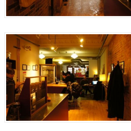
구
결
혼
식
2009
년
1
월
10
일:
결
혼
한
지
6418
일
이
되
었