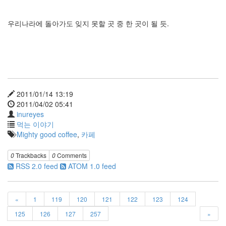
습
니
다.
우리나라에 돌아가도 잊지 못할 곳 중 한 곳이 될 듯.
Notices
초
대
합
니
2011/01/14 13:19
다
2011/04/02 05:41
~
inureyes
By
먹는 이야기
inureyes
Mighty good coffee
,
카페
흥
0
Trackbacks
0
Comments
부
RSS 2.0 feed
ATOM 1.0 feed
놀
부?!
By
«
1
119
120
121
122
123
124
inureyes
125
126
127
257
»