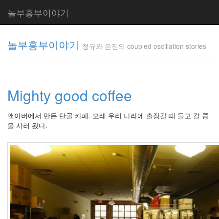
놀부흥부이야기
놀부흥부이야기
정규와 은진의 coupled oscillation stories
정규와 은
진의
Mighty good coffee
coupled
oscillation
stories
앤아버에서 만든 단골 카페. 모레 우리 나라에 출장갈 때 들고 갈 콩
inureyes
을 사러 왔다.
Tag
Cloud
요
리
은