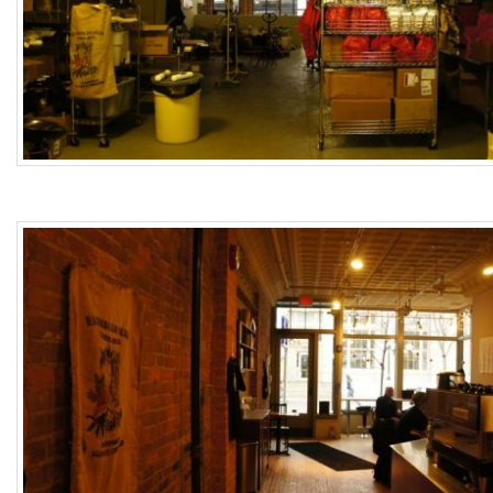
진
산
책
식
사
NCSL
여
행
커
피
연
구
실
아
이
패
드
연