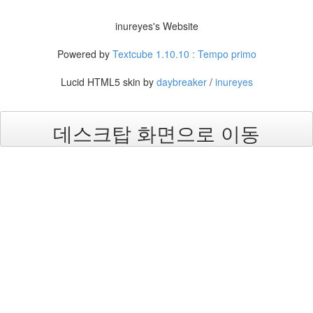
Find!
inureyes's Website
Powered by
Textcube 1.10.10 : Tempo primo
Lucid HTML5 skin by
daybreaker
/
inureyes
데스크탑 화면으로 이동