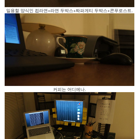
Find!
일용할 양식인 컵라면+라면 두박스+짜파게티 두박스+콘푸로스트.
커피는 어디에나.