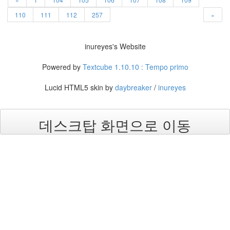
110
111
112
257
»
inureyes's Website
Powered by
Textcube 1.10.10 : Tempo primo
Lucid HTML5 skin by
daybreaker
/
inureyes
데스크탑 화면으로 이동