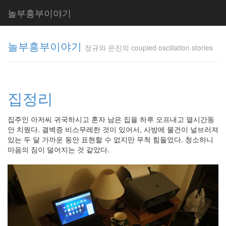
놀부흥부이야기
놀부흥부이야기
정규와 은진의 coupled oscillation stories
정규와 은
진의
집정리
coupled
oscillation
stories
집주인 아저씨 귀국하시고 혼자 남은 집을 하루 오프내고 열시간동
inureyes
안 치웠다. 결벽증 비스무레한 것이 있어서, 사방에 물건이 널브러져
있는 두 달 가까운 동안 표현할 수 없지만 무척 힘들었다. 청소하니
마음의 짐이 덜어지는 것 같았다.
Tag
Cloud
요
리
은