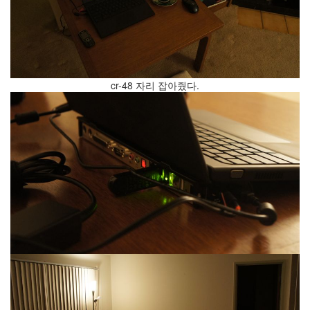
진
산
책
식
cr-48 자리 잡아줬다.
사
NCSL
여
행
커
피
연
구
실
아
이
패
드
연