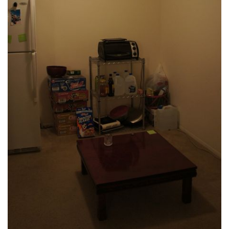
습
니
다.
Notices
초
대
합
니
다
~
By
inureyes
흥
부
놀
부?!
By
inureyes