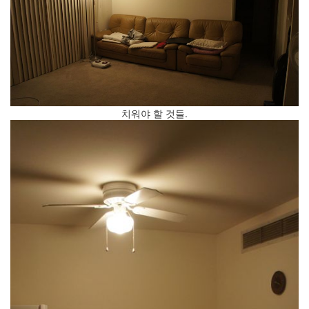
구
결
혼
식
2009
치워야 할 것들.
년
1
월
10
일:
결
혼
한
지
6420
일
이
되
었