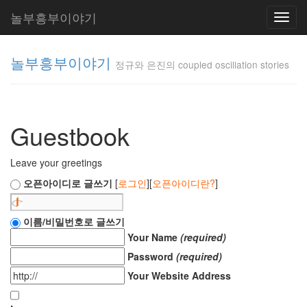
놀부흥부이야기
Toggl
navig
놀부흥부이야기
정규와 은진의 coupled oscillation stories
정규와 은
진의
Guestbook
coupled
oscillation
stories
Leave your greetings
inureyes
오픈아이디로 글쓰기
[
로그인
][
오픈아이디란?
]
Tag
이름/비밀번호로 글쓰기
Cloud
Your Name
(required)
요
Password
(required)
리
Your Website Address
은