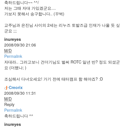
축하드립니다~~ ^^/
구
저는 그때 자대 가있겠군요....
가보지 못해서 송구합니다.. (꾸벅)
결
혼
교주님과 은진님 사이의 2세는 리누즈 토발즈급 인재가 나올 듯 싶
군요 ;;;
식
inureyes
2009
2008/09/30 21:06
년
M/D
1
Permalink
월
자대라.. 그러고보니 건더기님도 벌써 ROTC 일년 반? 정도 되셨군
10
요 (더됐나; )
일:
결
조심해서 다녀오세요! 가기 전에 태터캠프 함 해야죠? :D
혼
Creorix
한
2008/09/30 11:31
지
M/D
6419
Reply
일
Permalink
이
축하드립니다 ^^
되
었
inureyes