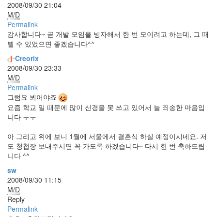
습
2008/09/30 21:04
니
M/D
다.
Permalink
감사합니다~ 곧 개발 모임을 빙자해서 한 번 모이려고 하는데, 그 때
Notices
뵐 수 있었으면 좋겠습니다^^
Creorix
초
2008/09/30 23:33
대
M/D
합
Permalink
니
그럼요 뵈어야죠
다
요즘 학교 일 때문에 많이 신경을 못 쓰고 있어서 늘 죄송한 마음입
~
니다 ㅜㅜ
By
inureyes
아 그리고 위에 보니 1월에 서울에서 결혼식 하실 예정이시네요. 저
도 청첩장 보내주시면 꼭 가도록 하겠습니다~ 다시 한 번 축하드립
흥
니다 ^^
부
놀
sw
부?!
2008/09/30 11:15
By
M/D
inureyes
Reply
Permalink