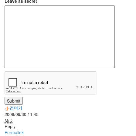
Leave as secret
진
산
책
식
사
NCSL
여
행
커
피
연
구
실
Submit
아
건더기
이
2008/09/30 11:45
패
M/D
드
Reply
Permalink
연