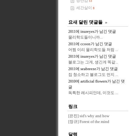
장난감
13
세간살이
8
요새 달린 댓글들
»
에
inureyes
가 남긴 댓글
2011
물리학도들이니까...
에
ccoon
가 남긴 댓글
2011
어쩜 이리 물리학도들 처럼 ...
에
inureyes
가 남긴 댓글
2011
블로그는 그게, 생긴게 똑같...
에
seabreeze
가 남긴 댓글
2011
집 청소하고 블로그도 먼지 ...
에
artificial flowers
가 남긴 댓
2010
글
독특한 레시피인데, 이것도 ...
링크
[은진] sid's why and how
[정규] Forest of the mind
달력