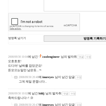
방명록 남기기
방명록 기록하기
에 남긴
coolengineer
님의 발자취
2008/09/30 10:04
댓글
수정
오호호호!
드디어! 날짜를 잡았군요!
돈모으는일만 남은듯...ㅋ
에
inureyes
님이 남긴 답글
2008/09/30 20:48
수정
그게 제일 문젭니다...
에 남긴
lshlj
님의 발자취
2008/09/30 10:02
댓글
수정
축하드립니다~! :D
에
inureyes
님이 남긴 답글
2008/09/30 20:47
수정