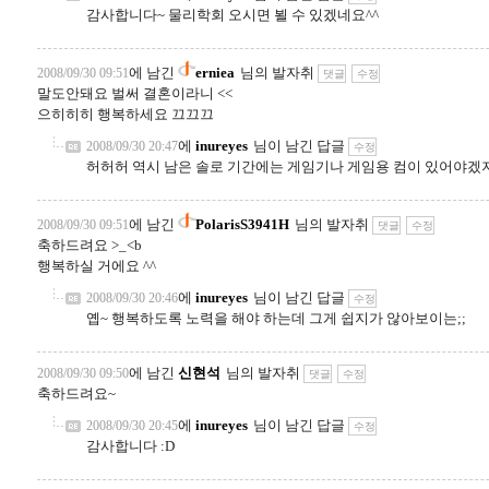
감사합니다~ 물리학회 오시면 뵐 수 있겠네요^^
에 남긴
erniea
님의 발자취
2008/09/30 09:51
댓글
수정
말도안돼요 벌써 결혼이라니 <<
으히히히 행복하세요 끄끄끄
에
inureyes
님이 남긴 답글
2008/09/30 20:47
수정
허허허 역시 남은 솔로 기간에는 게임기나 게임용 컴이 있어야겠지?
에 남긴
PolarisS3941H
님의 발자취
2008/09/30 09:51
댓글
수정
축하드려요 >_<b
행복하실 거에요 ^^
에
inureyes
님이 남긴 답글
2008/09/30 20:46
수정
옙~ 행복하도록 노력을 해야 하는데 그게 쉽지가 않아보이는;;
에 남긴
신현석
님의 발자취
2008/09/30 09:50
댓글
수정
축하드려요~
에
inureyes
님이 남긴 답글
2008/09/30 20:45
수정
감사합니다 :D