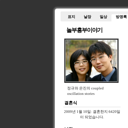
표지
낱장
일상
방명록
놀부흥부이야기
정규와 은진의 coupled
oscillation stories
결혼식
2009년 1월 10일:
결혼한지 6420일
이 되었습니다.