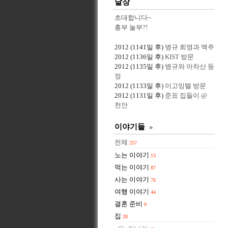
낱장
초대합니다~
흥부 놀부?!
2012
(1141일 후)
병규 희영과 맥주
2012
(1136일 후)
KIST 방문
2012
(1135일 후)
병규와 아차산 등
정
2012
(1133일 후)
이고잉텔 방문
2012
(1131일 후)
준표 집들이 @
천안
이야기들
»
전체
257
노는 이야기
13
먹는 이야기
87
사는 이야기
76
여행 이야기
44
결혼 준비
9
집
28