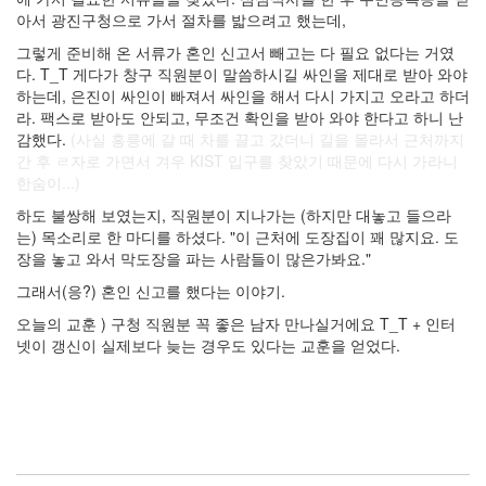
진
아서 광진구청으로 가서 절차를 밟으려고 했는데,
산
그렇게 준비해 온 서류가 혼인 신고서 빼고는 다 필요 없다는 거였
다. T_T 게다가 창구 직원분이 말씀하시길 싸인을 제대로 받아 와야
책
하는데, 은진이 싸인이 빠져서 싸인을 해서 다시 가지고 오라고 하더
식
라. 팩스로 받아도 안되고, 무조건 확인을 받아 와야 한다고 하니 난
감했다.
(사실 홍릉에 갈 때 차를 끌고 갔더니 길을 몰라서 근처까지
사
간 후 ㄹ자로 가면서 겨우 KIST 입구를 찾았기 때문에 다시 가라니
NCSL
한숨이...)
커
하도 불쌍해 보였는지, 직원분이 지나가는 (하지만 대놓고 들으라
피
는) 목소리로 한 마디를 하셨다. "이 근처에 도장집이 꽤 많지요. 도
장을 놓고 와서 막도장을 파는 사람들이 많은가봐요."
여
행
그래서(응?) 혼인 신고를 했다는 이야기.
연
오늘의 교훈 ) 구청 직원분 꼭 좋은 남자 만나실거에요 T_T + 인터
구
넷이 갱신이 실제보다 늦는 경우도 있다는 교훈을 얻었다.
실
아
이
패
드
연