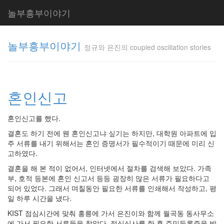
놀부흥부이야기
놀부흥부이야기
정규와 은진의 coupled oscillation stories
정규와 은
진의
혼인신고
coupled
oscillation
stories
혼인신고를 했다.
inureyes
결혼도 하기 전에 웬 혼인신고냐 싶기는 하지만, 대학원 아파트에 입
주 서류를 내기 위해서는 혼인 증명서가 필수적이기 때문에 미리 신
고하였다.
Tag
Cloud
결혼을 해 본 적이 없어서, 인터넷에서 절차를 검색해 보았다. 가족
부, 호적 등본에 혼인 신고서 등등 굉장히 많은 서류가 필요하다고
요
되어 있었다. 그래서 며칠동안 필요한 서류를 인쇄해서 작성하고, 평
리
일 하루 시간을 냈다.
KIST 점심시간에 맞춰 홍릉에 가서 은진이와 함께 월곡동 동사무소
은
에 가서 필요한 서류들을 찾았다. 점심식사를 한 후 주민등록증을 받