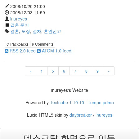
구
2008/10/20 21:00
2008/12/03 11:59
결
inureyes
결혼 준비
혼
결혼
,
도장
,
절차
,
혼인신고
식
0
Trackbacks
0
Comments
2009
RSS 2.0 feed
ATOM 1.0 feed
년
1
월
«
1
5
6
7
8
9
»
10
일:
결
inureyes's Website
혼
한
Powered by
Textcube 1.10.10 : Tempo primo
지
6419
Lucid HTML5 skin by
daybreaker
/
inureyes
일
이
되
었
데스크탑 화면으로 이동