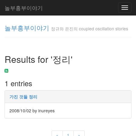
놀부흥부이야기
Toggl
navig
놀부흥부이야기
정규와 은진의 coupled oscillation stories
정규와 은
진의
Results for '정리'
coupled
oscillation
stories
inureyes
1 entries
Tag
가진 것들 정리
Cloud
요
2008/10/02
by inureyes
리
은
«
1
»