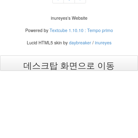
진
산
inureyes's Website
책
Powered by
Textcube 1.10.10 : Tempo primo
식
사
Lucid HTML5 skin by
daybreaker
/
inureyes
NCSL
커
데스크탑 화면으로 이동
피
여
행
연
구
실
MBL
방
문