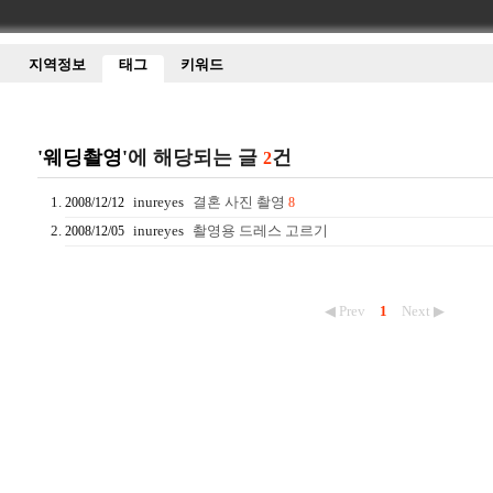
지역정보
태그
키워드
'웨딩촬영'
에 해당되는 글
건
2
inureyes
결혼 사진 촬영
2008/12/12
8
inureyes
촬영용 드레스 고르기
2008/12/05
◀ Prev
1
Next ▶