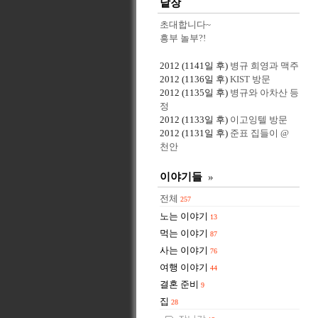
낱장
초대합니다~
흥부 놀부?!
2012
(1141일 후)
병규 희영과 맥주
2012
(1136일 후)
KIST 방문
2012
(1135일 후)
병규와 아차산 등
정
2012
(1133일 후)
이고잉텔 방문
2012
(1131일 후)
준표 집들이 @
천안
이야기들
»
전체
257
노는 이야기
13
먹는 이야기
87
사는 이야기
76
여행 이야기
44
결혼 준비
9
집
28