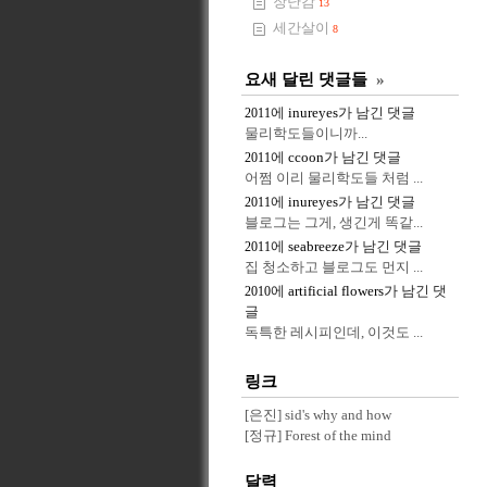
장난감
13
세간살이
8
요새 달린 댓글들
»
에
inureyes
가 남긴 댓글
2011
물리학도들이니까...
에
ccoon
가 남긴 댓글
2011
어쩜 이리 물리학도들 처럼 ...
에
inureyes
가 남긴 댓글
2011
블로그는 그게, 생긴게 똑같...
에
seabreeze
가 남긴 댓글
2011
집 청소하고 블로그도 먼지 ...
에
artificial flowers
가 남긴 댓
2010
글
독특한 레시피인데, 이것도 ...
링크
[은진] sid's why and how
[정규] Forest of the mind
달력