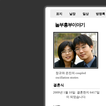
표지
낱장
일상
방명록
놀부흥부이야기
정규와 은진의 coupled
oscillation stories
결혼식
2009년 1월 10일:
결혼한지 6417일
이 되었습니다.