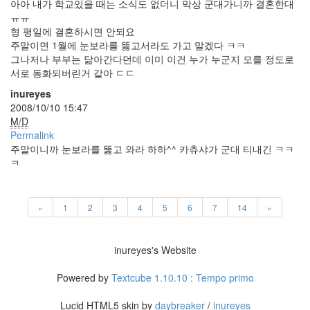
아아 내가 학교있을 때는 소식도 없더니 막상 군대가니까 결혼한대
ㅠㅠ
형 평일에 결혼하시면 안되요
주말이면 1월에 눈보라를 뚫고서라도 가고 말겠다 ㅋㅋ
그나저나 부부는 닮아간다던데 이미 이건 누가 누군지 모를 정도로
서로 동화되버린거 같아 ㄷㄷ
inureyes
2008/10/10 15:47
M/D
Permalink
주말이니까 눈보라를 뚫고 와라 하하^^ 카츄샤가 군대 티내긴 ㅋㅋ
ㅋ
«
1
2
3
4
5
6
7
14
»
inureyes's Website
Powered by
Textcube 1.10.10 : Tempo primo
Lucid HTML5 skin by
daybreaker
/
inureyes