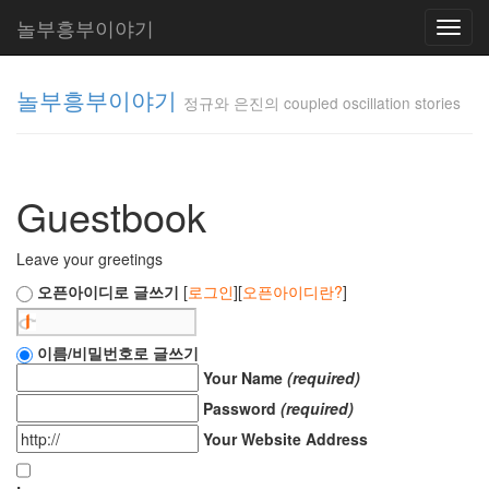
놀부흥부이야기
Toggl
navig
놀부흥부이야기
정규와 은진의 coupled oscillation stories
정규와 은
진의
Guestbook
coupled
oscillation
stories
Leave your greetings
inureyes
오픈아이디로 글쓰기
[
로그인
][
오픈아이디란?
]
Tag
이름/비밀번호로 글쓰기
Cloud
Your Name
(required)
요
Password
(required)
리
Your Website Address
은