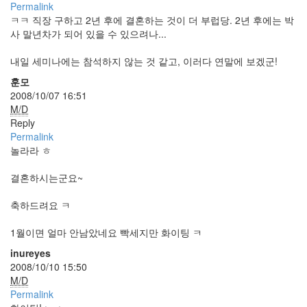
습
Permalink
니
ㅋㅋ 직장 구하고 2년 후에 결혼하는 것이 더 부럽당. 2년 후에는 박
다.
사 말년차가 되어 있을 수 있으려나...
Notices
내일 세미나에는 참석하지 않는 것 같고, 이러다 연말에 보겠군!
훈모
초
2008/10/07 16:51
대
M/D
합
Reply
니
Permalink
다
놀라라 ㅎ
~
By
결혼하시는군요~
inureyes
축하드려요 ㅋ
흥
부
1월이면 얼마 안남았네요 빡세지만 화이팅 ㅋ
놀
부?!
inureyes
By
2008/10/10 15:50
inureyes
M/D
Permalink