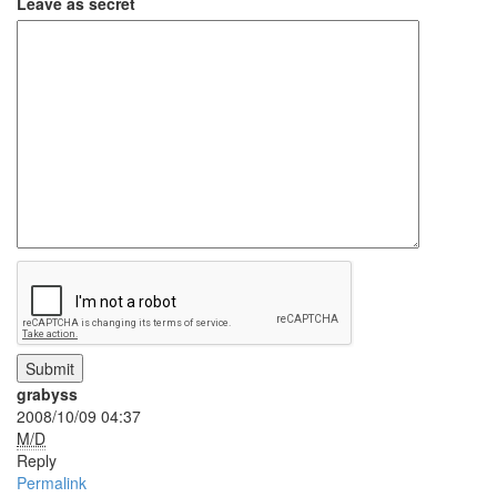
Leave as secret
진
산
책
식
사
NCSL
커
피
여
행
연
구
실
Submit
아
grabyss
이
2008/10/09 04:37
패
M/D
드
Reply
Permalink
연