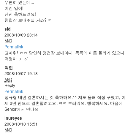
우연히 왔는데...
구
이런 일이!
완전 축하드려요!
결
청첩장 보내주실 거죠? ㅋ
혼
sid
식
2008/10/09 23:14
M/D
2009
Permalink
년
고마워! ㅎㅎ 당연히 청첩장 보내야지. 목록에 이름 올라가 있으니
1
걱정마. >_</
월
덕현
10
2008/10/07 19:18
일:
M/D
결
Reply
혼
Permalink
한
정규형 내년 결혼하시는 것 축하해요.^^ 저도 올해 직장 구했고, 이
지
제 2년 안으로 결혼할려고요 .ㅋㅋ 부러워요. 행복하세요. 다음에
6418
Senior에서 만나요
일
이
inureyes
되
2008/10/10 15:51
었
M/D