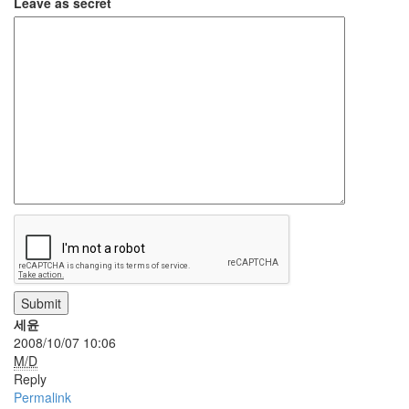
Leave as secret
진
산
책
식
사
NCSL
커
피
여
행
연
구
실
Submit
연
세윤
구
2008/10/07 10:06
M/D
MBL
Reply
Permalink