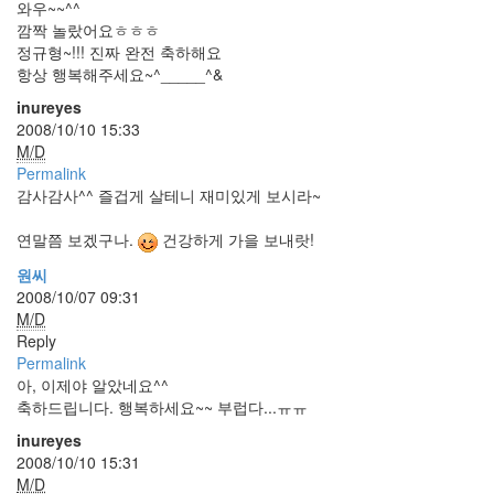
결
와우~~^^
혼
깜짝 놀랐어요ㅎㅎㅎ
정규형~!!! 진짜 완전 축하해요
식
항상 행복해주세요~^_____^&
2009
inureyes
년
2008/10/10 15:33
1
M/D
월
Permalink
10
감사감사^^ 즐겁게 살테니 재미있게 보시라~
일:
결
연말쯤 보겠구나.
건강하게 가을 보내랏!
혼
원씨
한
2008/10/07 09:31
지
M/D
6417
Reply
일
Permalink
이
아, 이제야 알았네요^^
되
축하드립니다. 행복하세요~~ 부럽다...ㅠㅠ
었
습
inureyes
니
2008/10/10 15:31
다.
M/D