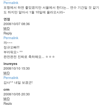
Permalink
Notices
포항에서 하면 좋았겠지만 서울에서 한다는... 연수 기간일 것 같기
도 하지만 알아서 1월 10일에 올라오시라~
초
연정
대
2008/10/07 08:36
합
M/D
니
Reply
다
Permalink
~
꺄~~~
By
정규오빠!!!
inureyes
부러워요~ ^^
완전완전 진짜로 축하해요... ㅎㅎㅎ
흥
부
inureyes
놀
2008/10/10 15:30
부?!
M/D
By
Permalink
inureyes
감사^^ 내일 보겠군!
crm
Find!
2008/10/05 20:30
M/D
Reply