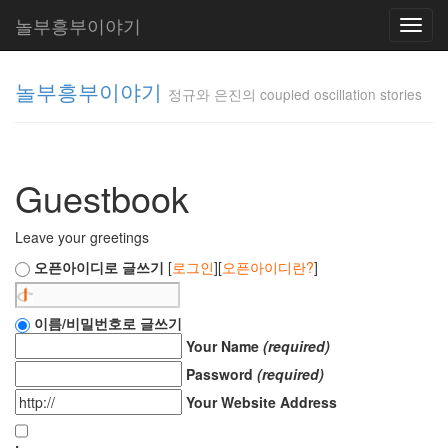
놀부흥부이야기
Toggl
navig
놀부흥부이야기
정규와 은진의 coupled oscillation stories
정규와 은
진의
Guestbook
coupled
oscillation
stories
Leave your greetings
inureyes
오픈아이디로 글쓰기
[
로그인
][
오픈아이디란?
]
Tag
이름/비밀번호로 글쓰기
Cloud
Your Name
(required)
요
Password
(required)
리
Your Website Address
은