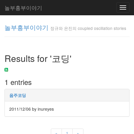
놀부흥부이야기
Toggl
navig
놀부흥부이야기
정규와 은진의 coupled oscillation stories
정규와 은
진의
Results for '코딩'
coupled
oscillation
stories
inureyes
1 entries
Tag
음주코딩
Cloud
요
2011/12/06
by inureyes
리
은
«
1
»