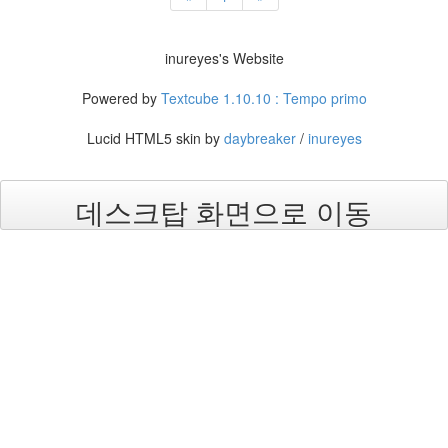
진
산
inureyes's Website
책
Powered by
Textcube 1.10.10 : Tempo primo
식
사
Lucid HTML5 skin by
daybreaker
/
inureyes
NCSL
커
데스크탑 화면으로 이동
피
여
행
연
구
실
아
이
패
드
연