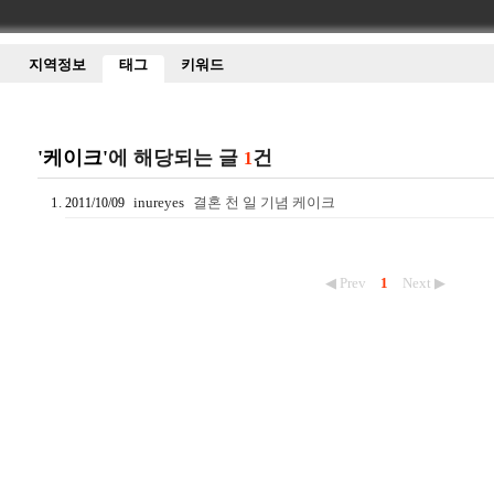
지역정보
태그
키워드
'케이크'
에 해당되는 글
건
1
inureyes
결혼 천 일 기념 케이크
2011/10/09
◀ Prev
1
Next ▶