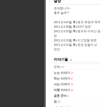
낱장
초대합니다~
흥부 놀부?!
2012
(1141일 후)
병규 희영과 맥주
2012
(1136일 후)
KIST 방문
2012
(1135일 후)
병규와 아차산 등
정
2012
(1133일 후)
이고잉텔 방문
2012
(1131일 후)
준표 집들이 @
천안
이야기들
»
전체
257
노는 이야기
13
먹는 이야기
87
사는 이야기
76
여행 이야기
44
결혼 준비
9
집
28