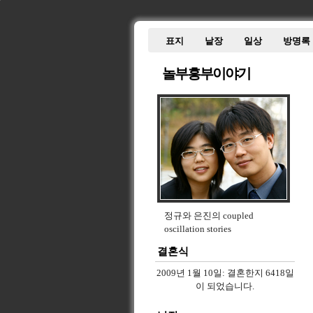
표지
낱장
일상
방명록
놀부흥부이야기
정규와 은진의 coupled
oscillation stories
결혼식
2009년 1월 10일:
결혼한지 6418일
이 되었습니다.