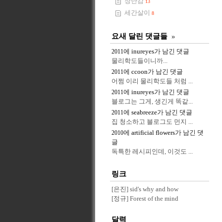
장난감
13
세간살이
8
요새 달린 댓글들
»
에
inureyes
가 남긴 댓글
2011
물리학도들이니까...
에
ccoon
가 남긴 댓글
2011
어쩜 이리 물리학도들 처럼 ...
에
inureyes
가 남긴 댓글
2011
블로그는 그게, 생긴게 똑같...
에
seabreeze
가 남긴 댓글
2011
집 청소하고 블로그도 먼지 ...
에
artificial flowers
가 남긴 댓
2010
글
독특한 레시피인데, 이것도 ...
링크
[은진] sid's why and how
[정규] Forest of the mind
달력