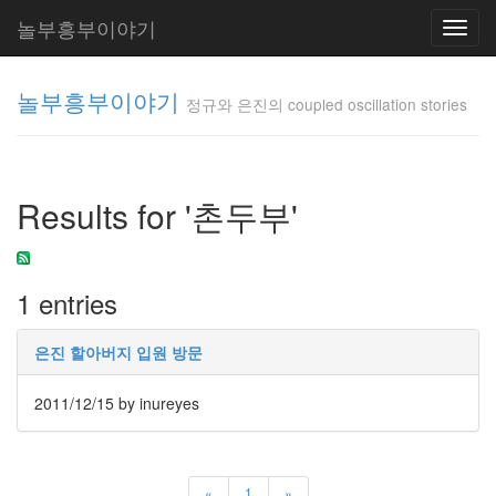
놀부흥부이야기
Toggl
navig
놀부흥부이야기
정규와 은진의 coupled oscillation stories
정규와 은
진의
Results for '촌두부'
coupled
oscillation
stories
inureyes
1 entries
Tag
은진 할아버지 입원 방문
Cloud
요
2011/12/15
by inureyes
리
은
«
1
»