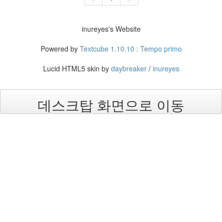
진
산
inureyes's Website
책
Powered by
Textcube 1.10.10 : Tempo primo
식
사
Lucid HTML5 skin by
daybreaker
/
inureyes
NCSL
여
데스크탑 화면으로 이동
행
커
피
연
구
실
연
구
MBL