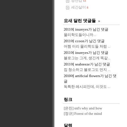
장난감
13
세간살이
8
요새 달린 댓글들
»
에
inureyes
가 남긴 댓글
2011
물리학도들이니까...
에
ccoon
가 남긴 댓글
2011
어쩜 이리 물리학도들 처럼 ...
에
inureyes
가 남긴 댓글
2011
블로그는 그게, 생긴게 똑같...
에
seabreeze
가 남긴 댓글
2011
집 청소하고 블로그도 먼지 ...
에
artificial flowers
가 남긴 댓
2010
글
독특한 레시피인데, 이것도 ...
링크
[은진] sid's why and how
[정규] Forest of the mind
달력