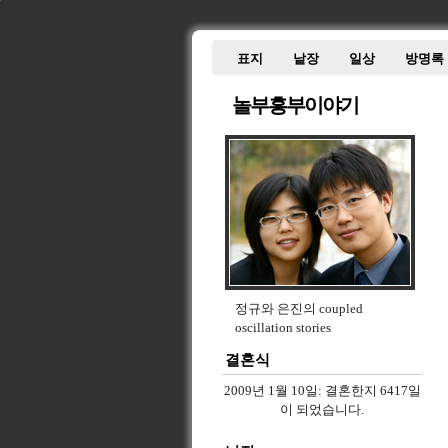
표지
낱장
일상
방명록
놀부흥부이야기
정규와 은진의 coupled
oscillation stories
결혼식
2009년 1월 10일:
결혼한지 6417일
이 되었습니다.