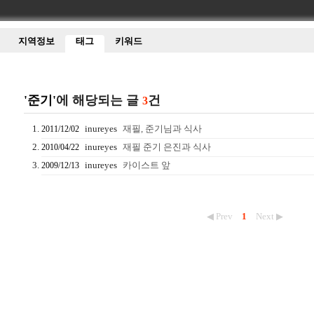
지역정보
태그
키워드
'준기'
에 해당되는 글
건
3
inureyes
재필, 준기님과 식사
2011/12/02
inureyes
재필 준기 은진과 식사
2010/04/22
inureyes
카이스트 앞
2009/12/13
◀ Prev
1
Next ▶