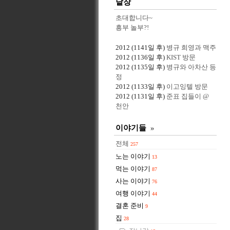
낱장
초대합니다~
흥부 놀부?!
2012
(1141일 후)
병규 희영과 맥주
2012
(1136일 후)
KIST 방문
2012
(1135일 후)
병규와 아차산 등
정
2012
(1133일 후)
이고잉텔 방문
2012
(1131일 후)
준표 집들이 @
천안
이야기들
»
전체
257
노는 이야기
13
먹는 이야기
87
사는 이야기
76
여행 이야기
44
결혼 준비
9
집
28