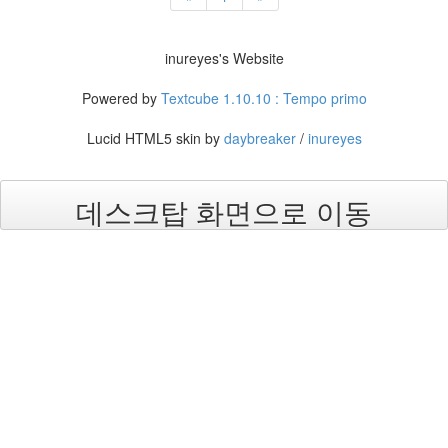
진
산
inureyes's Website
책
Powered by
Textcube 1.10.10 : Tempo primo
식
사
Lucid HTML5 skin by
daybreaker
/
inureyes
NCSL
여
데스크탑 화면으로 이동
행
커
피
연
구
실
아
이
패
드
연