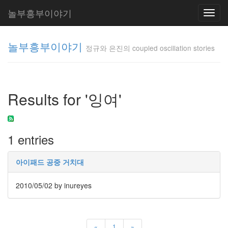
놀부흥부이야기
Toggl
navig
놀부흥부이야기
정규와 은진의 coupled oscillation stories
정규와 은
진의
Results for '잉여'
coupled
oscillation
stories
inureyes
1 entries
Tag
아이패드 공중 거치대
Cloud
요
2010/05/02
by inureyes
리
은
«
1
»