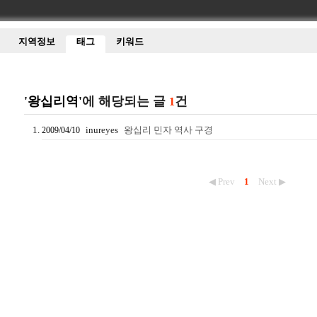
지역정보
태그
키워드
'왕십리역'
에 해당되는 글
건
1
inureyes
왕십리 민자 역사 구경
2009/04/10
◀ Prev
1
Next ▶