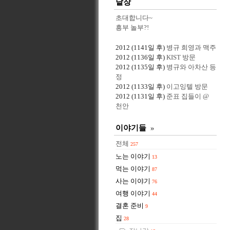
낱장
초대합니다~
흥부 놀부?!
2012
(1141일 후)
병규 희영과 맥주
2012
(1136일 후)
KIST 방문
2012
(1135일 후)
병규와 아차산 등
정
2012
(1133일 후)
이고잉텔 방문
2012
(1131일 후)
준표 집들이 @
천안
이야기들
»
전체
257
노는 이야기
13
먹는 이야기
87
사는 이야기
76
여행 이야기
44
결혼 준비
9
집
28