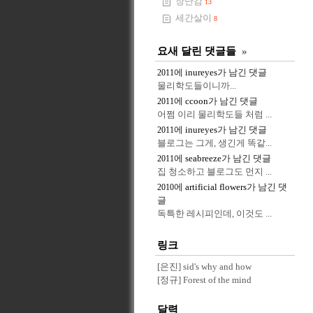
장난감
13
세간살이
8
요새 달린 댓글들
»
에
inureyes
가 남긴 댓글
2011
물리학도들이니까...
에
ccoon
가 남긴 댓글
2011
어쩜 이리 물리학도들 처럼 ...
에
inureyes
가 남긴 댓글
2011
블로그는 그게, 생긴게 똑같...
에
seabreeze
가 남긴 댓글
2011
집 청소하고 블로그도 먼지 ...
에
artificial flowers
가 남긴 댓
2010
글
독특한 레시피인데, 이것도 ...
링크
[은진] sid's why and how
[정규] Forest of the mind
달력