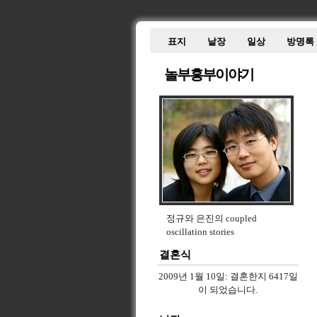
표지
낱장
일상
방명록
놀부흥부이야기
정규와 은진의 coupled
oscillation stories
결혼식
2009년 1월 10일:
결혼한지 6417일
이 되었습니다.