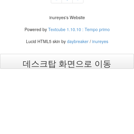
진
산
inureyes's Website
책
Powered by
Textcube 1.10.10 : Tempo primo
식
사
Lucid HTML5 skin by
daybreaker
/
inureyes
NCSL
커
데스크탑 화면으로 이동
피
여
행
연
구
실
아
이
패
드
연