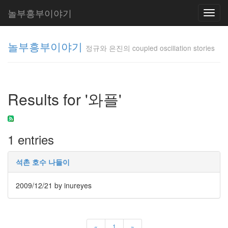
놀부흥부이야기
Toggl
navig
놀부흥부이야기
정규와 은진의 coupled oscillation stories
정규와 은
진의
Results for '와플'
coupled
oscillation
stories
inureyes
1 entries
Tag
석촌 호수 나들이
Cloud
요
2009/12/21
by inureyes
리
은
«
1
»