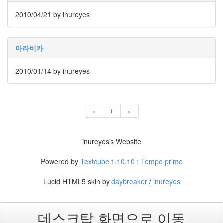
진
2010/04/21
by inureyes
산
책
아라비카
식
사
2010/01/14
by inureyes
NCSL
커
피
«
1
»
여
행
inureyes's Website
연
구
Powered by
Textcube 1.10.10 : Tempo primo
실
아
Lucid HTML5 skin by
daybreaker
/
inureyes
이
패
드
데스크탑 화면으로 이동
연