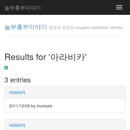
놀부흥부이야기
Toggl
navig
놀부흥부이야기
정규와 은진의 coupled oscillation stories
정규와 은
진의
Results for '아라비카'
coupled
oscillation
stories
inureyes
3 entries
Tag
아라비카
Cloud
요
2011/12/09
by inureyes
리
아라비카
은