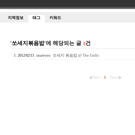
지역정보
태그
키워드
'쏘세지볶음밥'
에 해당되는 글
건
1
inureyes
쏘세지 볶음밥 @ The Grills
2012/02/13
◀ Prev
1
Next ▶