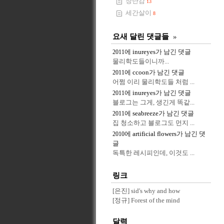
장난감
13
세간살이
8
요새 달린 댓글들
»
에
inureyes
가 남긴 댓글
2011
물리학도들이니까...
에
ccoon
가 남긴 댓글
2011
어쩜 이리 물리학도들 처럼 ...
에
inureyes
가 남긴 댓글
2011
블로그는 그게, 생긴게 똑같...
에
seabreeze
가 남긴 댓글
2011
집 청소하고 블로그도 먼지 ...
에
artificial flowers
가 남긴 댓
2010
글
독특한 레시피인데, 이것도 ...
링크
[은진] sid's why and how
[정규] Forest of the mind
달력