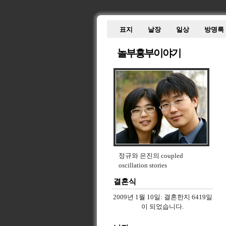
표지
낱장
일상
방명록
놀부흥부이야기
정규와 은진의 coupled
oscillation stories
결혼식
2009년 1월 10일:
결혼한지 6419일
이 되었습니다.