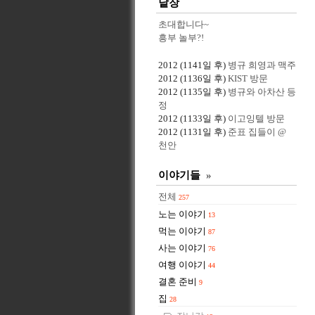
낱장
초대합니다~
흥부 놀부?!
2012
(1141일 후)
병규 희영과 맥주
2012
(1136일 후)
KIST 방문
2012
(1135일 후)
병규와 아차산 등
정
2012
(1133일 후)
이고잉텔 방문
2012
(1131일 후)
준표 집들이 @
천안
이야기들
»
전체
257
노는 이야기
13
먹는 이야기
87
사는 이야기
76
여행 이야기
44
결혼 준비
9
집
28