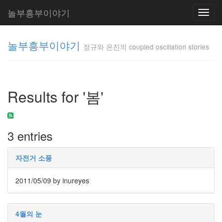
놀부흥부이야기
Toggl
navig
놀부흥부이야기
정규와 은진의 coupled oscillation stories
정규와 은
진의
Results for '봄'
coupled
oscillation
stories
inureyes
3 entries
Tag
자전거 소풍
Cloud
요
2011/05/09
by inureyes
리
4월의 눈
은