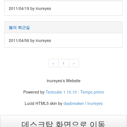
진
2011/04/19
by inureyes
산
책
봄의 퇴근길
식
사
2011/04/06
by inureyes
NCSL
여
행
«
1
»
커
피
inureyes's Website
연
구
Powered by
Textcube 1.10.10 : Tempo primo
실
아
Lucid HTML5 skin by
daybreaker
/
inureyes
이
패
드
데스크탑 화면으로 이동
연