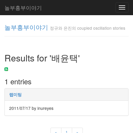
놀부흥부이야기
Toggl
navig
놀부흥부이야기
정규와 은진의 coupled oscillation stories
정규와 은
진의
Results for '배윤택'
coupled
oscillation
stories
inureyes
1 entries
Tag
랩미팅
Cloud
요
2011/07/17
by inureyes
리
은
«
1
»