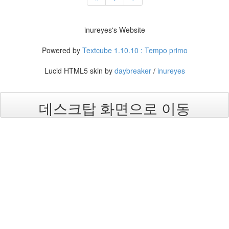
진
산
inureyes's Website
책
Powered by
Textcube 1.10.10 : Tempo primo
식
사
Lucid HTML5 skin by
daybreaker
/
inureyes
NCSL
커
데스크탑 화면으로 이동
피
여
행
연
구
실
MBL
방
문