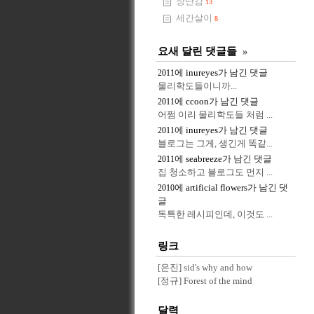
장난감
13
세간살이
8
요새 달린 댓글들
»
에
inureyes
가 남긴 댓글
2011
물리학도들이니까...
에
ccoon
가 남긴 댓글
2011
어쩜 이리 물리학도들 처럼 ...
에
inureyes
가 남긴 댓글
2011
블로그는 그게, 생긴게 똑같...
에
seabreeze
가 남긴 댓글
2011
집 청소하고 블로그도 먼지 ...
에
artificial flowers
가 남긴 댓
2010
글
독특한 레시피인데, 이것도 ...
링크
[은진] sid's why and how
[정규] Forest of the mind
달력