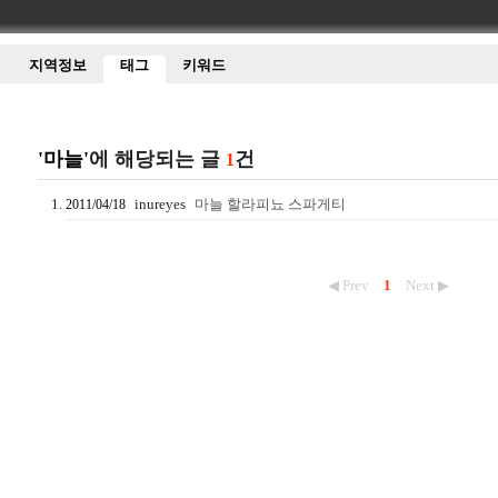
지역정보
태그
키워드
'마늘'
에 해당되는 글
건
1
inureyes
마늘 할라피뇨 스파게티
2011/04/18
◀ Prev
1
Next ▶