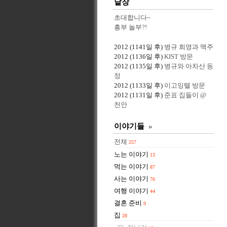
낱장
초대합니다~
흥부 놀부?!
2012
(1141일 후)
병규 희영과 맥주
2012
(1136일 후)
KIST 방문
2012
(1135일 후)
병규와 아차산 등
정
2012
(1133일 후)
이고잉텔 방문
2012
(1131일 후)
준표 집들이 @
천안
이야기들
»
전체
257
노는 이야기
13
먹는 이야기
87
사는 이야기
76
여행 이야기
44
결혼 준비
9
집
28