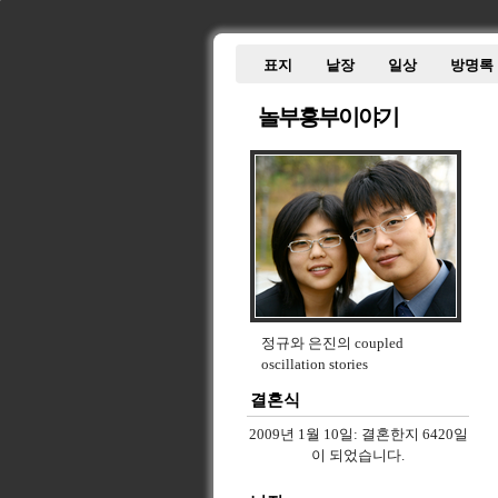
표지
낱장
일상
방명록
놀부흥부이야기
정규와 은진의 coupled
oscillation stories
결혼식
2009년 1월 10일:
결혼한지 6420일
이 되었습니다.