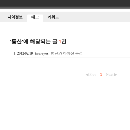
지역정보
태그
키워드
'등산'
에 해당되는 글
건
1
inureyes
병규와 아차산 등정
2012/02/19
◀ Prev
1
Next ▶