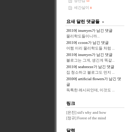
장난감
13
세간살이
8
요새 달린 댓글들
»
에
inureyes
가 남긴 댓글
2011
물리학도들이니까...
에
ccoon
가 남긴 댓글
2011
어쩜 이리 물리학도들 처럼 ...
에
inureyes
가 남긴 댓글
2011
블로그는 그게, 생긴게 똑같...
에
seabreeze
가 남긴 댓글
2011
집 청소하고 블로그도 먼지 ...
에
artificial flowers
가 남긴 댓
2010
글
독특한 레시피인데, 이것도 ...
링크
[은진] sid's why and how
[정규] Forest of the mind
달력