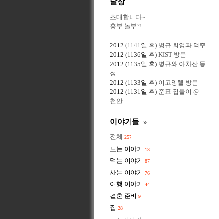
낱장
초대합니다~
흥부 놀부?!
2012
(1141일 후)
병규 희영과 맥주
2012
(1136일 후)
KIST 방문
2012
(1135일 후)
병규와 아차산 등
정
2012
(1133일 후)
이고잉텔 방문
2012
(1131일 후)
준표 집들이 @
천안
이야기들
»
전체
257
노는 이야기
13
먹는 이야기
87
사는 이야기
76
여행 이야기
44
결혼 준비
9
집
28