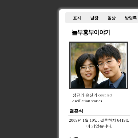
표지
낱장
일상
방명록
놀부흥부이야기
정규와 은진의 coupled
oscillation stories
결혼식
2009년 1월 10일:
결혼한지 6419일
이 되었습니다.