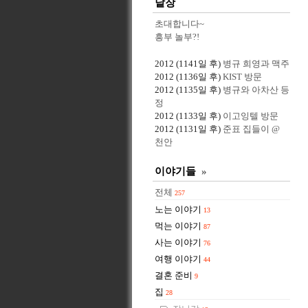
낱장
초대합니다~
흥부 놀부?!
2012
(1141일 후)
병규 희영과 맥주
2012
(1136일 후)
KIST 방문
2012
(1135일 후)
병규와 아차산 등
정
2012
(1133일 후)
이고잉텔 방문
2012
(1131일 후)
준표 집들이 @
천안
이야기들
»
전체
257
노는 이야기
13
먹는 이야기
87
사는 이야기
76
여행 이야기
44
결혼 준비
9
집
28