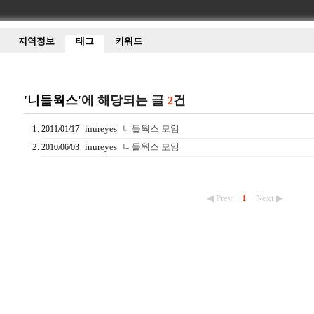
지역정보
태그
키워드
'니들웍스'
에 해당되는 글
건
2
inureyes
니들웍스 모임
2011/01/17
inureyes
니들웍스 모임
2010/06/03
◀ Prev
1
Next ▶