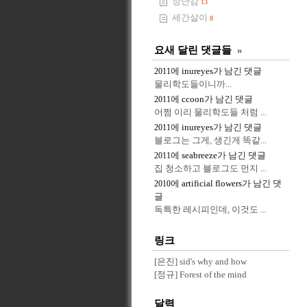
장난감
13
세간살이
8
요새 달린 댓글들
»
에
inureyes
가 남긴 댓글
2011
물리학도들이니까...
에
ccoon
가 남긴 댓글
2011
어쩜 이리 물리학도들 처럼 ...
에
inureyes
가 남긴 댓글
2011
블로그는 그게, 생긴게 똑같...
에
seabreeze
가 남긴 댓글
2011
집 청소하고 블로그도 먼지 ...
에
artificial flowers
가 남긴 댓
2010
글
독특한 레시피인데, 이것도 ...
링크
[은진] sid's why and how
[정규] Forest of the mind
달력