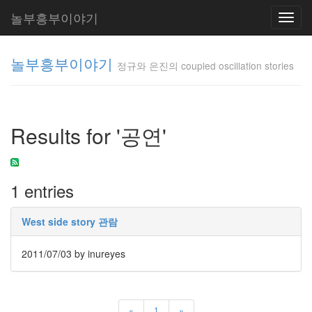
놀부흥부이야기
Toggl
navig
놀부흥부이야기
정규와 은진의 coupled oscillation stories
정규와 은
진의
Results for '공연'
coupled
oscillation
stories
inureyes
1 entries
Tag
West side story 관람
Cloud
요
2011/07/03
by inureyes
리
은
«
1
»