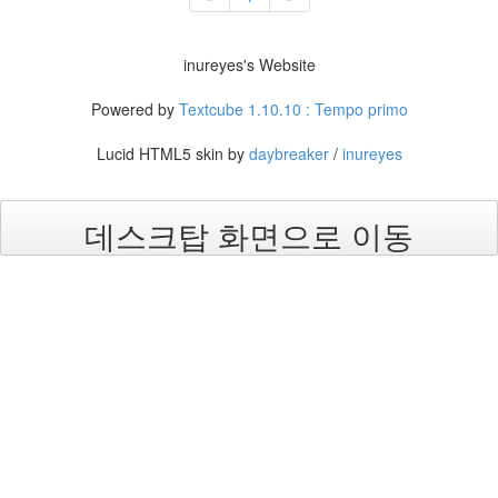
진
산
inureyes's Website
책
Powered by
Textcube 1.10.10 : Tempo primo
식
사
Lucid HTML5 skin by
daybreaker
/
inureyes
NCSL
여
데스크탑 화면으로 이동
행
커
피
연
구
실
아
이
패
드
연